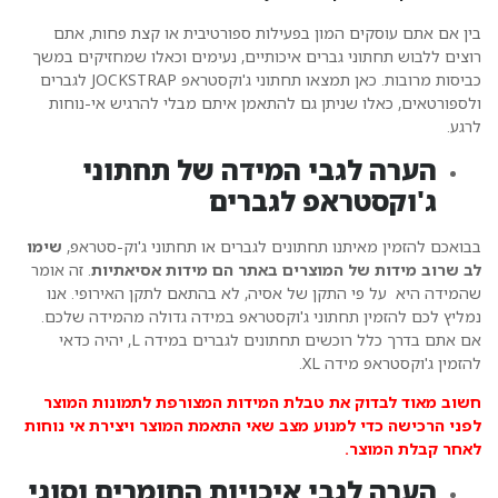
ין אם אתם עוסקים המון בפעילות ספורטיבית או קצת פחות, אתם
וצים ללבוש תחתוני גברים איכותיים, נעימים וכאלו שמחזיקים במשך
כביסות מרובות. כאן תמצאו תחתוני ג'וקסטראפ JOCKSTRAP לגברים
לספורטאים, כאלו שניתן גם להתאמן איתם מבלי להרגיש אי-נוחות
רגע.
הערה לגבי המידה של תחתוני
ג'וקסטראפ לגברים
בואכם להזמין מאיתנו תחתונים לגברים או תחתוני ג'וק-סטראפ,
שימו
ב שרוב מידות של המוצרים באתר הם מידות אסיאתיות
. זה אומר
המידה היא על פי התקן של אסיה, לא בהתאם לתקן האירופי. אנו
מליץ לכם להזמין תחתוני ג'וקסטראפ במידה גדולה מהמידה שלכם.
אם אתם בדרך כלל רוכשים תחתונים לגברים במידה L, יהיה כדאי
הזמין ג'וקסטראפ מידה XL.
שוב מאוד לבדוק את טבלת המידות המצורפת לתמונות המוצר
פני הרכישה כדי למנוע מצב שאי התאמת המוצר ויצירת אי נוחות
אחר קבלת המוצר.
הערה לגבי איכויות החומרים
וסוגי