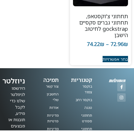
תחתוני צ'וקסטאפ,
תחתוני גברים סקסיים
gockstrap לחיטוב
הישבן
74.22
₪
–
72.96
₪
בחר אפשרויות
ניוזלטר
קטגוריות
תמיכה
בוקסר
צור קשר
הירשמו
צמוד
החשבון
לניוזלטר
בוקסר רחב
שלי
שלנו כדי
לקבל
טנגה
אודות
מידע,
תחתוני
מדיניות
תובנות או
ספורט
פרטיות
מבצעים
תחתוני
מדיניות
מעודכנים