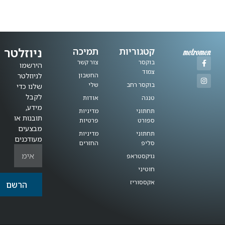
ניוזלטר
קטגוריות
תמיכה
בוקסר
צור קשר
הירשמו
צמוד
החשבון
לניוזלטר
בוקסר רחב
שלי
שלנו כדי
לקבל
טנגה
אודות
מידע,
תחתוני
מדיניות
תובנות או
ספורט
פרטיות
מבצעים
תחתוני
מדיניות
מעודכנים
סליפ
החזרים
גו׳קסטראפ
חוטיני
אקססוריז
הרשם