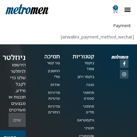
0
Payment
ניוזלטר
קטגוריות
תמיכה
בוקסר
צור קשר
הירשמו
צמוד
החשבון
לניוזלטר
בוקסר רחב
שלי
שלנו כדי
לקבל
טנגה
אודות
מידע,
תחתוני
מדיניות
תובנות או
ספורט
פרטיות
מבצעים
תחתוני
מדיניות
מעודכנים
סליפ
החזרים
גו׳קסטראפ
חוטיני
אקססוריז