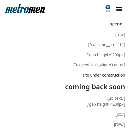
0
תחזוקה
site under constructi
coming back soo
[/
[
[