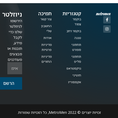
ניוזלטר
קטגוריות
תמיכה
בוקסר
צור קשר
הירשמו
צמוד
החשבון
לניוזלטר
בוקסר רחב
שלי
שלנו כדי
לקבל
טנגה
אודות
מידע,
תחתוני
מדיניות
תובנות או
ספורט
פרטיות
מבצעים
תחתוני
מדיניות
מעודכנים
סליפ
החזרים
גו׳קסטראפ
חוטיני
אקססוריז
הרשם
זכויות יוצרים © 2022 MetroMen, כל הזכויות שמורות.